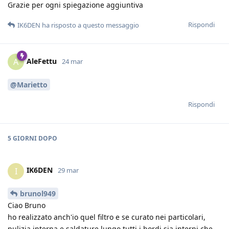
Grazie per ogni spiegazione aggiuntiva
Rispondi
IK6DEN
ha risposto a questo messaggio
AleFettu
A
24 mar
@Marietto
Rispondi
5 GIORNI
DOPO
IK6DEN
I
29 mar
brunol949
Ciao Bruno
ho realizzato anch'io quel filtro e se curato nei particolari,
pulizia interna e saldature lungo tutti i bordi sia interni che