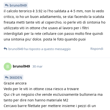
brunol949
il calcolo terorico è 3.92 io l'ho saldata a 4-5 mm, non lo vedo
critico, io ho un buon adattamento, se stai facendo la scatola
fresata metti tante viti al coperchio. io perle viti di sintonia ho
utilizzato viti in ottone che usavo al lavoro per i filtri
interdigitali per la rete cellulare con passo molto fine quindi
una sintonia piu' dolce. posta le foto quando puoi
Rispondi
brunol949
ha risposto a questo messaggio
brunol949
B
30 mar
IK6DEN
Grazie ancora
Vedo per le viti in ottone cosa riesco a trovare
Qui c'è un negozio che vende esclusivamente bulloneria ma
tanto per dire non hanno materiale M2
Cercavo barre filettate per mettere insieme i pezzi di un