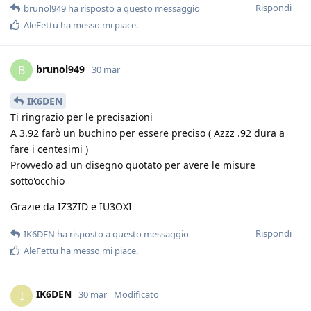
Rispondi
brunol949
ha risposto a questo messaggio
AleFettu
ha messo mi piace
.
brunol949
B
30 mar
IK6DEN
Ti ringrazio per le precisazioni
A 3.92 farò un buchino per essere preciso ( Azzz .92 dura a
fare i centesimi )
Provvedo ad un disegno quotato per avere le misure
sotto'occhio
Grazie da IZ3ZID e IU3OXI
Rispondi
IK6DEN
ha risposto a questo messaggio
AleFettu
ha messo mi piace
.
IK6DEN
I
30 mar
Modificato