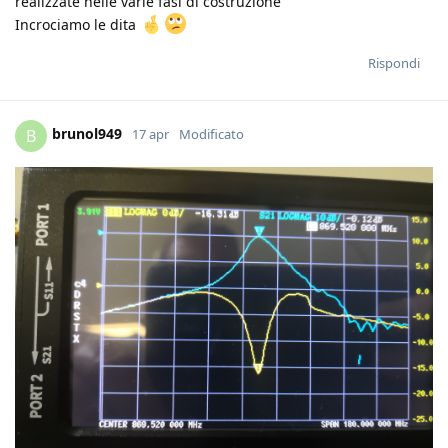
realizzate nelle varie fasi di costruzione
Incrociamo le dita
Rispondi
brunol949
B
17 apr
Modificato