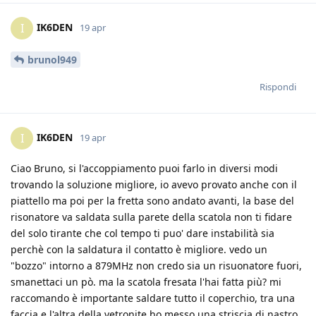
IK6DEN
I
19 apr
brunol949
Rispondi
IK6DEN
I
19 apr
Ciao Bruno, si l'accoppiamento puoi farlo in diversi modi
trovando la soluzione migliore, io avevo provato anche con il
piattello ma poi per la fretta sono andato avanti, la base del
risonatore va saldata sulla parete della scatola non ti fidare
del solo tirante che col tempo ti puo' dare instabilità sia
perchè con la saldatura il contatto è migliore. vedo un
"bozzo" intorno a 879MHz non credo sia un risuonatore fuori,
smanettaci un pò. ma la scatola fresata l'hai fatta più? mi
raccomando è importante saldare tutto il coperchio, tra una
faccia e l'altra della vetronite ho messo una striscia di nastro