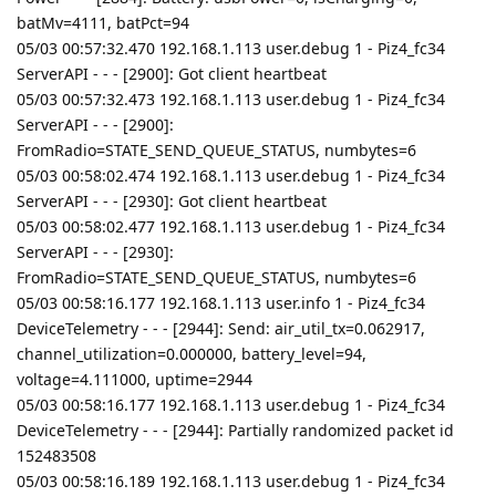
batMv=4111, batPct=94
05/03 00:57:32.470 192.168.1.113 user.debug 1 - Piz4_fc34
ServerAPI - - - [2900]: Got client heartbeat
05/03 00:57:32.473 192.168.1.113 user.debug 1 - Piz4_fc34
ServerAPI - - - [2900]:
FromRadio=STATE_SEND_QUEUE_STATUS, numbytes=6
05/03 00:58:02.474 192.168.1.113 user.debug 1 - Piz4_fc34
ServerAPI - - - [2930]: Got client heartbeat
05/03 00:58:02.477 192.168.1.113 user.debug 1 - Piz4_fc34
ServerAPI - - - [2930]:
FromRadio=STATE_SEND_QUEUE_STATUS, numbytes=6
05/03 00:58:16.177 192.168.1.113 user.info 1 - Piz4_fc34
DeviceTelemetry - - - [2944]: Send: air_util_tx=0.062917,
channel_utilization=0.000000, battery_level=94,
voltage=4.111000, uptime=2944
05/03 00:58:16.177 192.168.1.113 user.debug 1 - Piz4_fc34
DeviceTelemetry - - - [2944]: Partially randomized packet id
152483508
05/03 00:58:16.189 192.168.1.113 user.debug 1 - Piz4_fc34