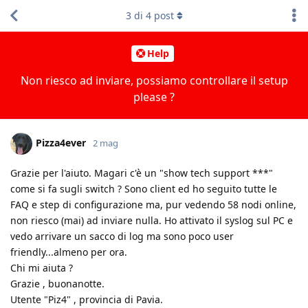
3
di
4
post
Help
Non riesco ad inviare, possiamo controllare il setup
please ?
Pizza4ever
2 mag
Grazie per l'aiuto. Magari c'è un "show tech support ***"
come si fa sugli switch ? Sono client ed ho seguito tutte le
FAQ e step di configurazione ma, pur vedendo 58 nodi online,
non riesco (mai) ad inviare nulla. Ho attivato il syslog sul PC e
vedo arrivare un sacco di log ma sono poco user
friendly...almeno per ora.
Chi mi aiuta ?
Grazie , buonanotte.
Utente "Piz4" , provincia di Pavia.