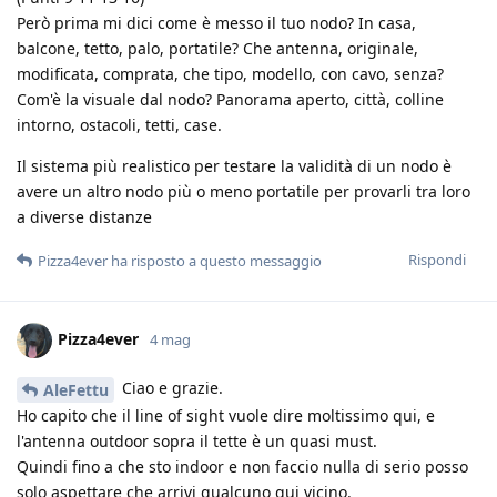
Però prima mi dici come è messo il tuo nodo? In casa,
balcone, tetto, palo, portatile? Che antenna, originale,
modificata, comprata, che tipo, modello, con cavo, senza?
Com'è la visuale dal nodo? Panorama aperto, città, colline
intorno, ostacoli, tetti, case.
Il sistema più realistico per testare la validità di un nodo è
avere un altro nodo più o meno portatile per provarli tra loro
a diverse distanze
Rispondi
Pizza4ever
ha risposto a questo messaggio
Pizza4ever
4 mag
Ciao e grazie.
AleFettu
Ho capito che il line of sight vuole dire moltissimo qui, e
l'antenna outdoor sopra il tette è un quasi must.
Quindi fino a che sto indoor e non faccio nulla di serio posso
solo aspettare che arrivi qualcuno qui vicino.