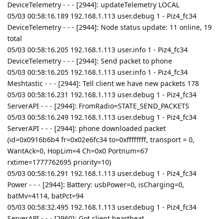
DeviceTelemetry - - - [2944]: updateTelemetry LOCAL
05/03 00:58:16.189 192.168.1.113 user.debug 1 - Piz4_fc34
DeviceTelemetry - - - [2944]: Node status update: 11 online, 19
total
05/03 00:58:16.205 192.168.1.113 user.info 1 - Piz4_fc34
DeviceTelemetry - - - [2944]: Send packet to phone
05/03 00:58:16.205 192.168.1.113 user.info 1 - Piz4_fc34
Meshtastic - - - [2944]: Tell client we have new packets 178
05/03 00:58:16.231 192.168.1.113 user.debug 1 - Piz4_fc34
ServerAPI - - - [2944]: FromRadio=STATE_SEND_PACKETS
05/03 00:58:16.249 192.168.1.113 user.debug 1 - Piz4_fc34
ServerAPI - - - [2944]: phone downloaded packet
(id=0x0916b6b4 fr=0x02e6fc34 to=0xffffffff, transport = 0,
WantAck=0, HopLim=4 Ch=0x0 Portnum=67
rxtime=1777762695 priority=10)
05/03 00:58:16.291 192.168.1.113 user.debug 1 - Piz4_fc34
Power - - - [2944]: Battery: usbPower=0, isCharging=0,
batMv=4114, batPct=94
05/03 00:58:32.495 192.168.1.113 user.debug 1 - Piz4_fc34
ServerAPI - - - [2960]: Got client heartbeat