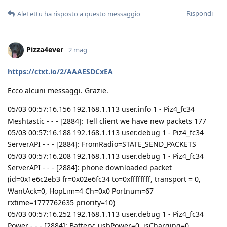
Rispondi
AleFettu
ha risposto a questo messaggio
Pizza4ever
2 mag
https://ctxt.io/2/AAAESDCxEA
Ecco alcuni messaggi. Grazie.
05/03 00:57:16.156 192.168.1.113 user.info 1 - Piz4_fc34
Meshtastic - - - [2884]: Tell client we have new packets 177
05/03 00:57:16.188 192.168.1.113 user.debug 1 - Piz4_fc34
ServerAPI - - - [2884]: FromRadio=STATE_SEND_PACKETS
05/03 00:57:16.208 192.168.1.113 user.debug 1 - Piz4_fc34
ServerAPI - - - [2884]: phone downloaded packet
(id=0x1e6c2eb3 fr=0x02e6fc34 to=0xffffffff, transport = 0,
WantAck=0, HopLim=4 Ch=0x0 Portnum=67
rxtime=1777762635 priority=10)
05/03 00:57:16.252 192.168.1.113 user.debug 1 - Piz4_fc34
Power - - - [2884]: Battery: usbPower=0, isCharging=0,