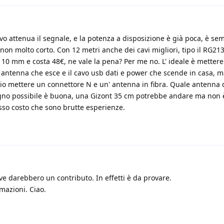
o attenua il segnale, e la potenza a disposizione è già poca, è se
 non molto corto. Con 12 metri anche dei cavi migliori, tipo il RG213
 10 mm e costa 48€, ne vale la pena? Per me no. L' ideale è mettere
ll' antenna che esce e il cavo usb dati e power che scende in casa, 
lio mettere un connettore N e un' antenna in fibra. Quale antenna
no possibile è buona, una Gizont 35 cm potrebbe andare ma non è
sso costo che sono brutte esperienze.
ve darebbero un contributo. In effetti è da provare.
mazioni. Ciao.