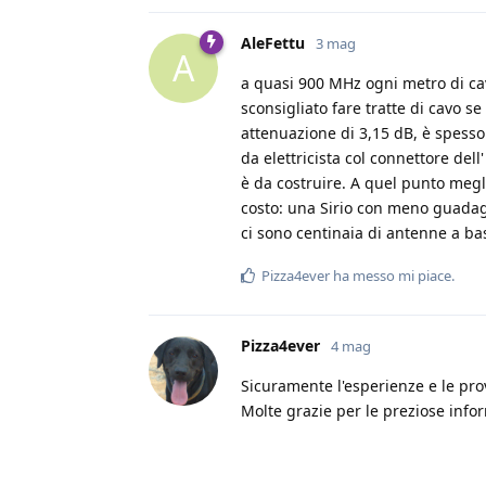
AleFettu
3 mag
A
a quasi 900 MHz ogni metro di cav
sconsigliato fare tratte di cavo se
attenuazione di 3,15 dB, è spesso
da elettricista col connettore de
è da costruire. A quel punto meg
costo: una Sirio con meno guadag
ci sono centinaia di antenne a ba
Pizza4ever
ha messo mi piace
.
Pizza4ever
4 mag
Sicuramente l'esperienze e le pro
Molte grazie per le preziose infor