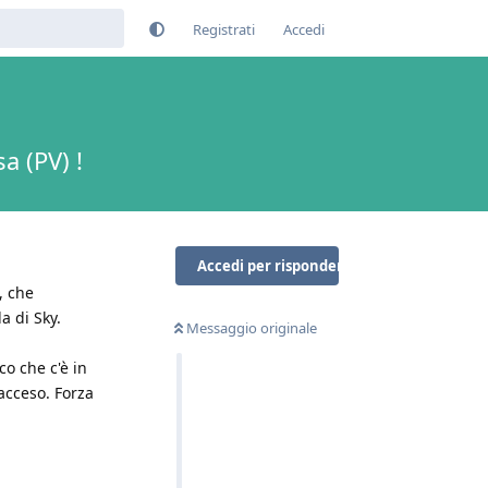
Registrati
Accedi
a (PV) !
Accedi per rispondere
, che
a di Sky.
Messaggio originale
o che c'è in
acceso. Forza
Rispondi