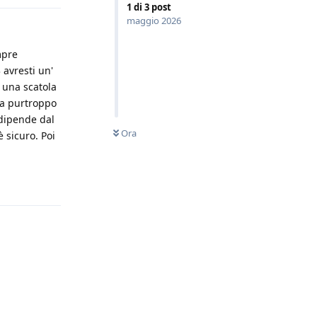
1
di
3
post
maggio 2026
mpre
 avresti un'
 una scatola
ma purtroppo
 dipende dal
Ora
 sicuro. Poi
Rispondi
Rispondi