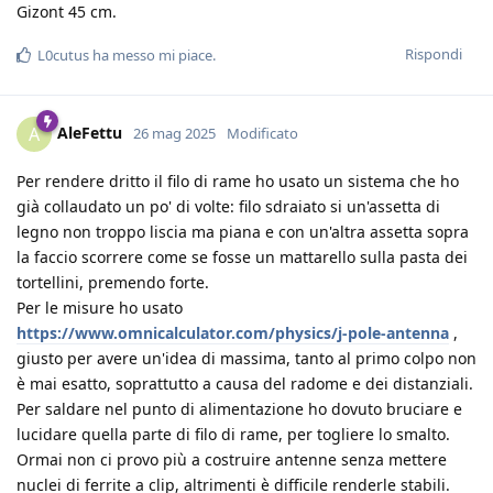
Gizont 45 cm.
Rispondi
L0cutus
ha messo mi piace
.
AleFettu
A
26 mag 2025
Modificato
Per rendere dritto il filo di rame ho usato un sistema che ho
già collaudato un po' di volte: filo sdraiato si un'assetta di
legno non troppo liscia ma piana e con un'altra assetta sopra
la faccio scorrere come se fosse un mattarello sulla pasta dei
tortellini, premendo forte.
Per le misure ho usato
https://www.omnicalculator.com/physics/j-pole-antenna
,
giusto per avere un'idea di massima, tanto al primo colpo non
è mai esatto, soprattutto a causa del radome e dei distanziali.
Per saldare nel punto di alimentazione ho dovuto bruciare e
lucidare quella parte di filo di rame, per togliere lo smalto.
Ormai non ci provo più a costruire antenne senza mettere
nuclei di ferrite a clip, altrimenti è difficile renderle stabili.