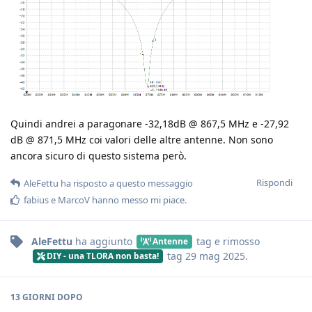
Quindi andrei a paragonare -32,18dB @ 867,5 MHz e -27,92
dB @ 871,5 MHz coi valori delle altre antenne. Non sono
ancora sicuro di questo sistema però.
Rispondi
AleFettu
ha risposto a questo messaggio
fabius
e
MarcoV
hanno messo mi piace
.
AleFettu
ha aggiunto
tag
e rimosso
Antenne
tag
29 mag 2025
.
DIY - una TLORA non basta!
13 GIORNI
DOPO