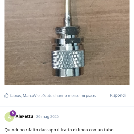
Rispondi
fabius
,
MarcoV
e
L0cutus
hanno messo mi piace
.
AleFettu
A
26 mag 2025
Quindi ho rifatto daccapo il tratto di linea con un tubo