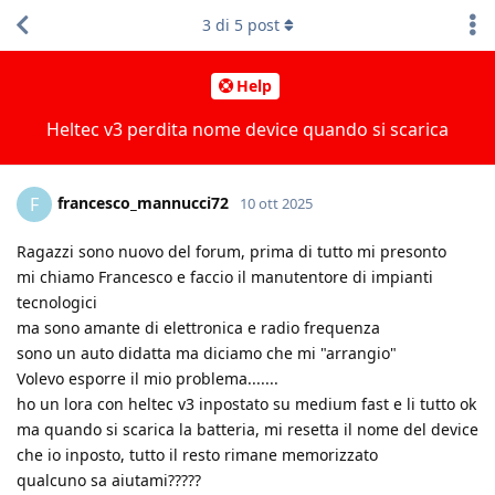
3
di
5
post
Help
Heltec v3 perdita nome device quando si scarica
francesco_mannucci72
F
10 ott 2025
Ragazzi sono nuovo del forum, prima di tutto mi presonto
mi chiamo Francesco e faccio il manutentore di impianti
tecnologici
ma sono amante di elettronica e radio frequenza
sono un auto didatta ma diciamo che mi "arrangio"
Volevo esporre il mio problema.......
ho un lora con heltec v3 inpostato su medium fast e li tutto ok
ma quando si scarica la batteria, mi resetta il nome del device
che io inposto, tutto il resto rimane memorizzato
qualcuno sa aiutami?????