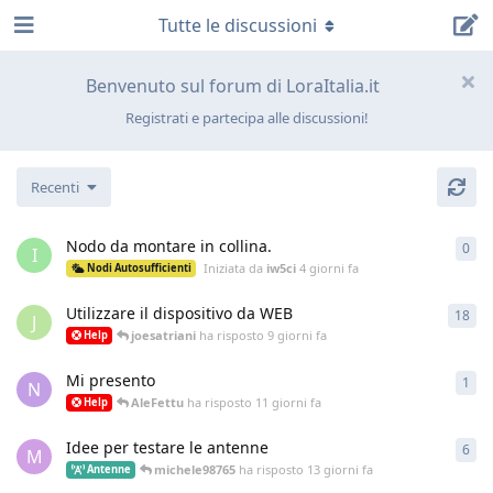
Tutte le discussioni
Benvenuto sul forum di LoraItalia.it
Registrati e partecipa alle discussioni!
Recenti
Nodo da montare in collina.
0
0
ri
I
Iniziata da
iw5ci
4 giorni fa
Nodi Autosufficienti
Utilizzare il dispositivo da WEB
18
18
r
J
joesatriani
ha risposto
9 giorni fa
Help
Mi presento
1
1
ri
N
AleFettu
ha risposto
11 giorni fa
Help
Idee per testare le antenne
6
6
ri
M
michele98765
ha risposto
13 giorni fa
Antenne