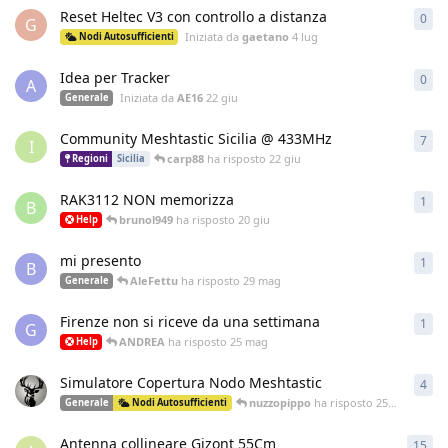
Reset Heltec V3 con controllo a distanza
0
0
ri
G
Iniziata da
gaetano
4 lug
Nodi Autosufficienti
Idea per Tracker
0
0
ri
A
Iniziata da
AE16
22 giu
Generale
Community Meshtastic Sicilia @ 433MHz
7
7
ri
I
carp88
ha risposto
22 giu
Regioni
Sicilia
RAK3112 NON memorizza
1
1
ri
B
brunol949
ha risposto
20 giu
Help
mi presento
1
1
ri
B
AleFettu
ha risposto
29 mag
Generale
Firenze non si riceve da una settimana
1
1
ri
G
ANDREA
ha risposto
25 mag
Help
Simulatore Copertura Nodo Meshtastic
4
4
ri
nuzzopippo
ha risposto
25 mag
Generale
Nodi Autosufficienti
Antenna collineare Gizont 55Cm
15
15
r