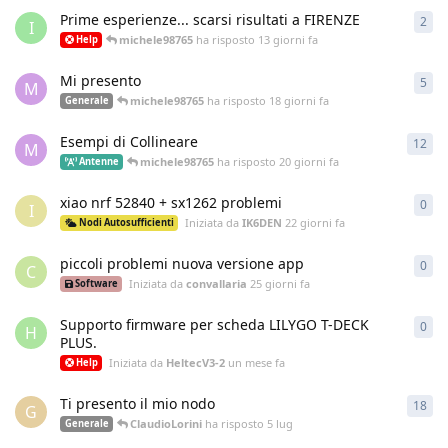
Prime esperienze... scarsi risultati a FIRENZE
2
2
ri
I
michele98765
ha risposto
13 giorni fa
Help
Mi presento
5
5
ri
M
michele98765
ha risposto
18 giorni fa
Generale
Esempi di Collineare
12
12
r
M
michele98765
ha risposto
20 giorni fa
Antenne
xiao nrf 52840 + sx1262 problemi
0
0
ri
I
Iniziata da
IK6DEN
22 giorni fa
Nodi Autosufficienti
piccoli problemi nuova versione app
0
0
ri
C
Iniziata da
convallaria
25 giorni fa
Software
Supporto firmware per scheda LILYGO T-DECK
0
0
ri
H
PLUS.
Iniziata da
HeltecV3-2
un mese fa
Help
Ti presento il mio nodo
18
18
r
G
ClaudioLorini
ha risposto
5 lug
Generale