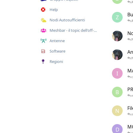
A
Help
Bu
Z
Nodi Autosufficienti
A
Meshbar - il topic dell'off-topic
No
P
Antenne
Software
An
P
Regioni
M
I
P
B
Fi
N
MQ
D