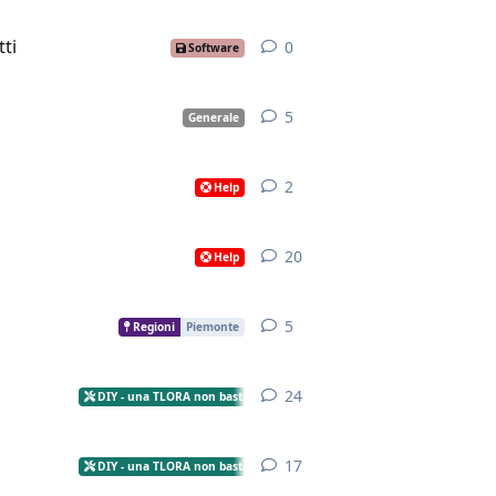
ti
0
0
risposte
Software
5
5
risposte
Generale
2
2
risposte
Help
20
20
risposte
Help
5
5
risposte
Regioni
Piemonte
24
24
risposte
DIY - una TLORA non basta!
17
17
risposte
DIY - una TLORA non basta!