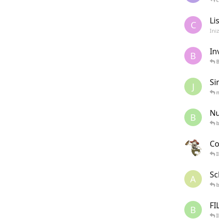
Li
C
Ini
In
B
Si
J
Nu
B
b
Co
I
Sc
A
b
FI
B