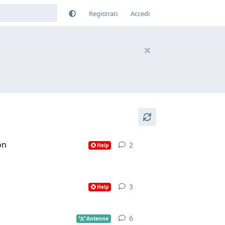
Registrati
Accedi
on
2
2
risposte
Help
3
3
risposte
Help
6
6
risposte
Antenne