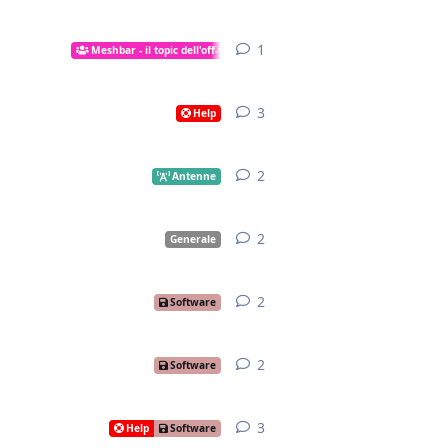
1
1
risposta
Meshbar - il topic dell'off-topic
3
3
risposte
Help
2
2
risposte
Antenne
2
2
risposte
Generale
2
2
risposte
Software
2
2
risposte
Software
3
3
risposte
Help
Software