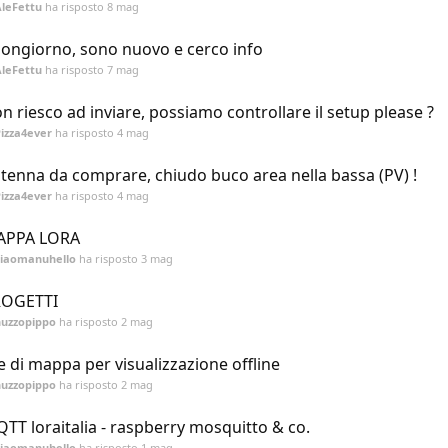
leFettu
ha risposto
8 mag
ongiorno, sono nuovo e cerco info
leFettu
ha risposto
7 mag
n riesco ad inviare, possiamo controllare il setup please ?
izza4ever
ha risposto
4 mag
tenna da comprare, chiudo buco area nella bassa (PV) !
izza4ever
ha risposto
4 mag
APPA LORA
ciaomanuhello
ha risposto
3 mag
ROGETTI
nuzzopippo
ha risposto
2 mag
le di mappa per visualizzazione offline
nuzzopippo
ha risposto
2 mag
TT loraitalia - raspberry mosquitto & co.
ciaomanuhello
ha risposto
1 mag