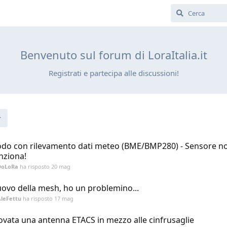
Benvenuto sul forum di LoraItalia.it
Registrati e partecipa alle discussioni!
do con rilevamento dati meteo (BME/BMP280) - Sensore n
nziona!
DoLoRa
ha risposto
20 mag
ovo della mesh, ho un problemino...
leFettu
ha risposto
17 mag
ovata una antenna ETACS in mezzo alle cinfrusaglie