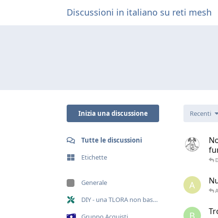
Discussioni in italiano su reti mesh
Inizia una discussione
Recenti
No
Tutte le discussioni
fu
Etichette
Nu
Generale
A
A
DIY - una TLORA non basta!
Tr
B
Gruppo Acquisti