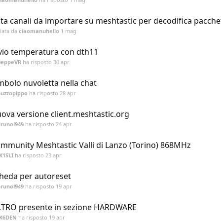
sta canali da importare su meshtastic per decodifica pacchet
ziata da
ciaomanuhello
1 mag
vio temperatura con dth11
BeppeVR
ha risposto
30 apr
mbolo nuvoletta nella chat
nuzzopippo
ha risposto
28 apr
ova versione client.meshtastic.org
runol949
ha risposto
24 apr
mmunity Meshtastic Valli di Lanzo (Torino) 868MHz
K1SLI
ha risposto
23 apr
heda per autoreset
runol949
ha risposto
19 apr
LTRO presente in sezione HARDWARE
IK6DEN
ha risposto
19 apr